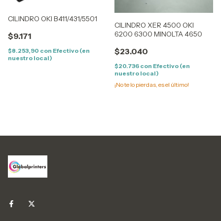
CILINDRO OKI B411/431/5501
CILINDRO XER 4500 OKI
6200 6300 MINOLTA 4650
$9.171
$23.040
$8.253,90
con
Efectivo (en
nuestro local)
$20.736
con
Efectivo (en
nuestro local)
¡No te lo pierdas, es el último!