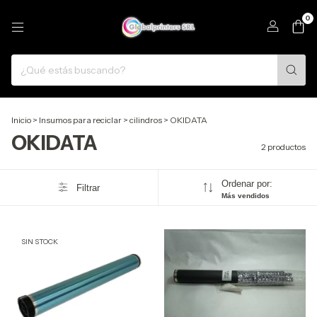
0
Inicio
>
Insumos para reciclar
>
cilindros
>
OKIDATA
OKIDATA
2 productos
Ordenar por:
Filtrar
Más vendidos
SIN STOCK