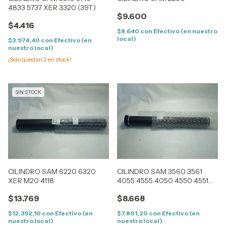
4833 5737 XER 3320 (39T)
$9.600
$4.416
$8.640
con
Efectivo (en nuestro
local)
$3.974,40
con
Efectivo (en
nuestro local)
¡Solo quedan
2
en stock!
SIN STOCK
CILINDRO SAM 6220 6320
CILINDRO SAM 3560 3561
XER M20 4118
4055 4555 4050 4550 4551
XER 3500 3600 DELL 5330
$13.769
$8.668
$12.392,10
con
Efectivo (en
$7.801,20
con
Efectivo (en
nuestro local)
nuestro local)