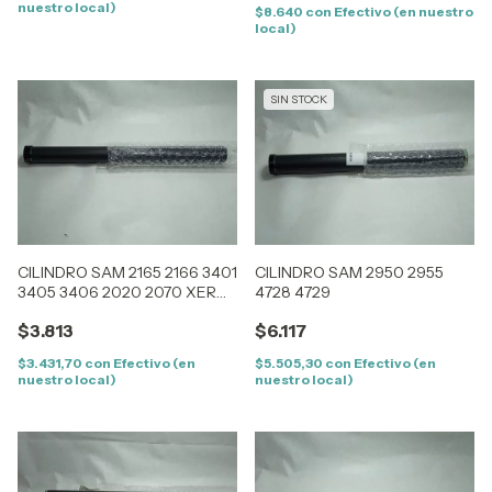
nuestro local)
$8.640
con
Efectivo (en nuestro
local)
SIN STOCK
CILINDRO SAM 2165 2166 3401
CILINDRO SAM 2950 2955
3405 3406 2020 2070 XER
4728 4729
3020 3025
$3.813
$6.117
$3.431,70
con
Efectivo (en
$5.505,30
con
Efectivo (en
nuestro local)
nuestro local)