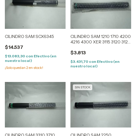
CILINDRO SAM SCX6345
CILINDRO SAM 1210 1710 4200
4216 4300 XER 3115 3120 3121
$14.537
3130 3119 PE16 PE114
$3.813
$13.083,30
con
Efectivo (en
nuestro local)
$3.431,70
con
Efectivo (en
nuestro local)
¡Solo quedan
2
en stock!
SIN STOCK
CILINDRO SAM 3310 3710
CILINDRO SAM 2250