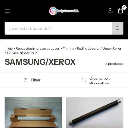
0
Inicio
>
Repuestos Impresoras Laser
>
Filmina / Rodillo de calor / Upper Roller
>
SAMSUNG/XEROX
SAMSUNG/XEROX
5 productos
Ordenar por:
Filtrar
Más vendidos