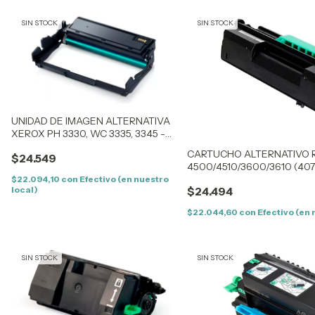
SIN STOCK
SIN STOCK
UNIDAD DE IMAGEN ALTERNATIVA
XEROX PH 3330, WC 3335, 3345 -
(101R00555)
CARTUCHO ALTERNATIVO 
$24.549
4500/4510/3600/3610 (4073
$22.094,10
con
Efectivo (en nuestro
local)
$24.494
$22.044,60
con
Efectivo (en 
SIN STOCK
SIN STOCK