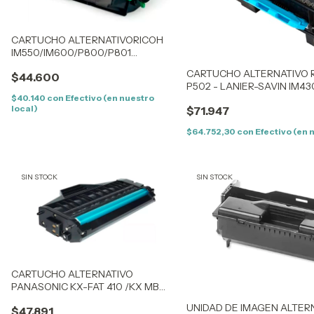
CARTUCHO ALTERNATIVORICOH
IM550/IM600/P800/P801
(EDP:418477) (IM600/IM550) (22K)
CARTUCHO ALTERNATIVO R
$44.600
P502 - LANIER-SAVIN IM43
(17.4K) - NEW
$40.140
con
Efectivo (en nuestro
local)
$71.947
$64.752,30
con
Efectivo (en 
SIN STOCK
SIN STOCK
CARTUCHO ALTERNATIVO
PANASONIC KX-FAT 410 /KX MB
1520/1520AG/1500AG/1530AG
UNIDAD DE IMAGEN ALTERN
$47.891
(F410) (2,5K)