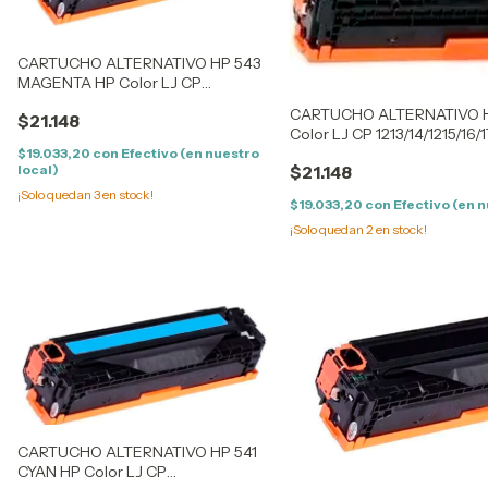
CARTUCHO ALTERNATIVO HP 543
MAGENTA HP Color LJ CP
1213/14/1215/16/17 -
CARTUCHO ALTERNATIVO 
$21.148
1513/14/1515/16/17/18/19 - CM
Color LJ CP 1213/14/1215/16/1
1300/1312 - LPB 5050/8050 /
1513/14/1515/16/17/18/19 - CM
$19.033,20
con
Efectivo (en nuestro
1411/12/13/15/16/17/
local)
$21.148
5050/8050 / 1411/12/13/15/16/
¡Solo quedan
3
en stock!
$19.033,20
con
Efectivo (en n
¡Solo quedan
2
en stock!
CARTUCHO ALTERNATIVO HP 541
CYAN HP Color LJ CP