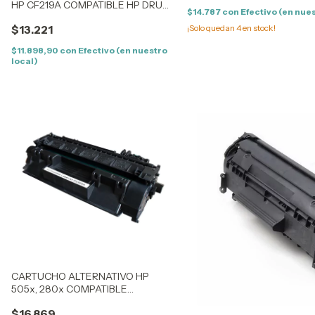
HP CF219A COMPATIBLE HP DRUM
$14.787
con
Efectivo (en nues
LJP M102, M130
¡Solo quedan
4
en stock!
$13.221
$11.898,90
con
Efectivo (en nuestro
local)
CARTUCHO ALTERNATIVO HP
505x, 280x COMPATIBLE
UNIVERSAL HP2030/2035-
$16.869
LJP400/M401/M425 -6300/6650