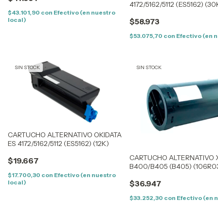
4172/5162/5112 (ES5162) (30
$43.101,90
con
Efectivo (en nuestro
local)
$58.973
$53.075,70
con
Efectivo (en 
SIN STOCK
SIN STOCK
CARTUCHO ALTERNATIVO OKIDATA
ES 4172/5162/5112 (ES5162) (12K)
CARTUCHO ALTERNATIVO 
$19.667
B400/B405 (B405) (106R03
106R03585
$17.700,30
con
Efectivo (en nuestro
local)
$36.947
$33.252,30
con
Efectivo (en 