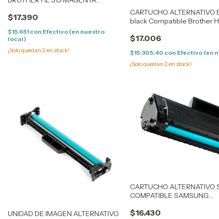
compatible Brother HL 4150/4570,
CARTUCHO ALTERNATIVO B
$17.390
MFC 9460/9560/9970
black Compatible Brother 
9460/9560/9970
$15.651
con
Efectivo (en nuestro
$17.006
local)
¡Solo quedan
2
en stock!
$15.305,40
con
Efectivo (en 
¡Solo quedan
2
en stock!
CARTUCHO ALTERNATIVO 
COMPATIBLE SAMSUNG
ML1660/1665/1667/1670/1671
$16.430
UNIDAD DE IMAGEN ALTERNATIVO