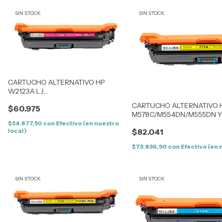
SIN STOCK
SIN STOCK
CARTUCHO ALTERNATIVO HP
W2123A LJ
M578C/M554DN/M555DN
CARTUCHO ALTERNATIVO H
$60.975
MAGENTA (212AM) (5,5K) SIN CHIP
M578C/M554DN/M555DN Y
(5,5K) CON CHIP
$54.877,50
con
Efectivo (en nuestro
local)
$82.041
$73.836,90
con
Efectivo (en 
SIN STOCK
SIN STOCK