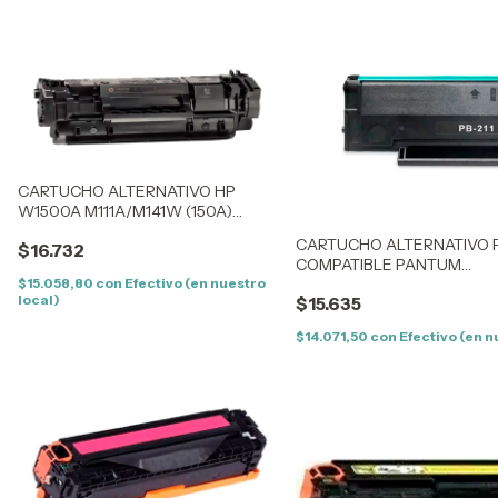
CARTUCHO ALTERNATIVO HP
W1500A M111A/M141W (150A)
(0,975K) CON CHIP
CARTUCHO ALTERNATIVO P
$16.732
COMPATIBLE PANTUM
P2500/P2502/M6550/M6
$15.058,80
con
Efectivo (en nuestro
local)
$15.635
$14.071,50
con
Efectivo (en n