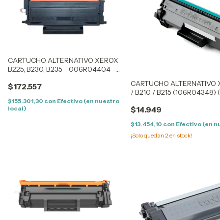
CARTUCHO ALTERNATIVO XEROX
B225, B230, B235 - 006R04404 -
6K CON CHIP
CARTUCHO ALTERNATIVO X
$172.557
/ B210 / B215 (106R04348) (
$155.301,30
con
Efectivo (en nuestro
local)
$14.949
$13.454,10
con
Efectivo (en n
¡Solo quedan
2
en stock!