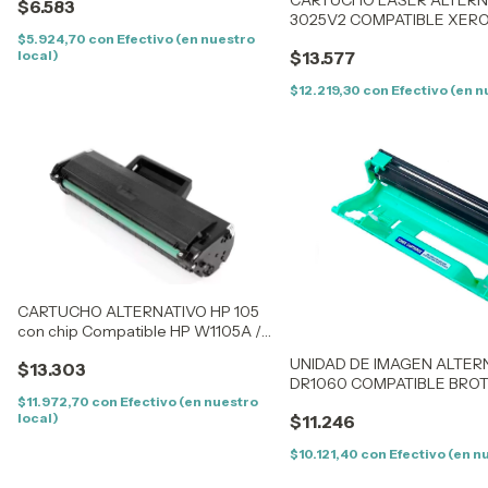
$6.583
TN1000/1030/1050/1060/1070/1075
3025V2 COMPATIBLE XER
- HL 1110/1112/1810/1815/1510/1512
/3025
$5.924,70
con
Efectivo (en nuestro
local)
$13.577
$12.219,30
con
Efectivo (en n
CARTUCHO ALTERNATIVO HP 105
con chip Compatible HP W1105A /
107W / 135W / 107A / 135A / 137W
UNIDAD DE IMAGEN ALTER
$13.303
DR1060 COMPATIBLE BRO
1000/1010/1020/1030/1035
$11.972,70
con
Efectivo (en nuestro
local)
$11.246
$10.121,40
con
Efectivo (en n