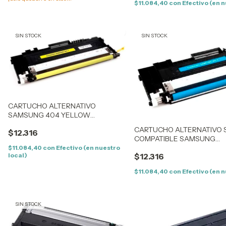
$11.084,40
con
Efectivo (en n
SIN STOCK
SIN STOCK
CARTUCHO ALTERNATIVO
SAMSUNG 404 YELLOW
COMPATIBLE SAMSUNG
CARTUCHO ALTERNATIVO 
$12.316
C430/432/433/480/482/483
COMPATIBLE SAMSUNG
C430/432/433/480/482/48
$11.084,40
con
Efectivo (en nuestro
local)
$12.316
$11.084,40
con
Efectivo (en n
SIN STOCK