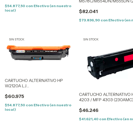
M578C/M554DN/M555DN (2
(5,5K) CON CHIP
$54.877,50
con
Efectivo (en nuestro
local)
$82.041
$73.836,90
con
Efectivo (en 
SIN STOCK
SIN STOCK
CARTUCHO ALTERNATIVO HP
W2120A LJ
M578C/M554DN/M555DN (212AK)
CARTUCHO ALTERNATIVO 
$60.975
BLACK (5,5K) SIN CHIP
4203 / MFP 4303 (230AMC)
CON CHIP
$54.877,50
con
Efectivo (en nuestro
local)
$46.246
$41.621,40
con
Efectivo (en n