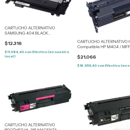
CARTUCHO ALTERNATIVO
SAMSUNG 404 BLACK
COMPATIBLE SAMSUNG
CARTUCHO ALTERNATIVO H
$12.316
C430/432/433/480/482/483
Compatible HP M404 / MF
$11.084,40
con
Efectivo (en nuestro
local)
$21.066
$18.959,40
con
Efectivo (en 
CARTUCHO ALTERNATIVO
BROTHER HL 315 MAGENTA