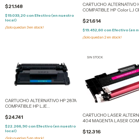
1213/14/1215/16/17 -
CARTUCHO ALTERNATIVO 
$21.148
1513/14/1515/16/17/18/19 - CM
COMPATIBLE HP Color LJ CP 1
1300/1312 - LPB 5050/8050 /
1513/14/1515/16/17/18/19 - CM
$19.033,20
con
Efectivo (en nuestro
1411/12/13/15/16/17/18
local)
$21.614
5050/8050 / 1411/12/13/
¡Solo quedan
3
en stock!
$19.452,60
con
Efectivo (en n
¡Solo quedan
2
en stock!
SIN STOCK
CARTUCHO ALTERNATIVO HP 287A
COMPATIBLE HP LJE
M506DN/X/N/DN DRUCKER /
CARTUCHO LASER ALTER
$24.741
FLOW M527Z/DN/F/C
404 MAGENTA LASER COM
C430/432/433/480/482/48
$22.266,90
con
Efectivo (en nuestro
local)
$12.316
¡Solo quedan
5
en stock!