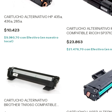
CARTUCHO ALTERNATIVO HP 435a,
436a, 285a.
CARTUCHO ALTERNATIVO R
$10.423
COMPATIBLE RICOH SP3710 
$9.380,70
con
Efectivo (en nuestro
local)
$23.863
$21.476,70
con
Efectivo (en 
CARTUCHO ALTERNATIVO
BROTHER TN1060 COMPATIBLE
BROTHER
CARTUCHO LASER ALTERN