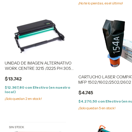
¡No te lo pierdas, es el último!
UNIDAD DE IMAGEN ALTERNATIVO
WORK CENTRE 3215 /3225 PH 3052
/3260 10K
CARTUCHO LASER COMPATI
$13.742
MFP 1502/1602/2502/2602 
(2,5K)
$12.367,80
con
Efectivo (en nuestro
local)
$4.745
¡Solo quedan
2
en stock!
$4.270,50
con
Efectivo (en n
¡Solo quedan
5
en stock!
SIN STOCK