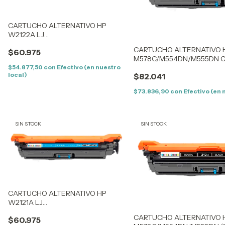
CARTUCHO ALTERNATIVO HP
W2122A LJ
M578C/M554DN/M555DN YELLOW
CARTUCHO ALTERNATIVO H
$60.975
(212AY) (5,5K) SIN CHIP
M578C/M554DN/M555DN CYA
CON CHIP
$54.877,50
con
Efectivo (en nuestro
local)
$82.041
$73.836,90
con
Efectivo (en 
SIN STOCK
SIN STOCK
CARTUCHO ALTERNATIVO HP
W2121A LJ
M578C/M554DN/M555DN CYAN
CARTUCHO ALTERNATIVO H
$60.975
(212AC) (5,5K) SIN CHIP