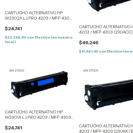
CARTUCHO ALTERNATIVO HP
W2302A LJ PRO 4203 / MFP 4303
(230AY) YELLOW (1,8K) – SIN CHIP
CARTUCHO ALTERNATIVO H
$24.741
4203 / MFP 4303 (230ACC) 
CHIP
$22.266,90
con
Efectivo (en nuestro
local)
$46.246
$41.621,40
con
Efectivo (en n
SIN STOCK
SIN STOCK
CARTUCHO ALTERNATIVO HP
W2301A LJ PRO 4203 / MFP 4303
(230AC) CYAN (1,8K) – SIN CHIP
CARTUCHO ALTERNATIVO 
$24.741
4203 / MFP 4303 (230AK) 