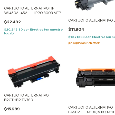
CARTUCHO ALTERNATIVO HP
W1450A 145A - LJ PRO 3003 MFP
3103 1.7K
CARTUCHO ALTERNATIVO 
$22.492
$11.904
$20.242,80
con
Efectivo (en nuestro
local)
$10.713,60
con
Efectivo (en n
¡Solo quedan
2
en stock!
CARTUCHO ALTERNATIVO
BROTHER TN760
CARTUCHO ALTERNATIVO 
$15.689
LASERJET M109, M110, M111, 