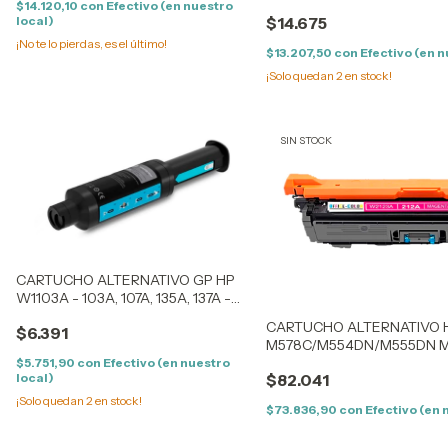
M141 - (142A) - (0.9K)
$14.120,10
con
Efectivo (en nuestro
local)
$14.675
¡No te lo pierdas, es el último!
$13.207,50
con
Efectivo (en n
¡Solo quedan
2
en stock!
SIN STOCK
CARTUCHO ALTERNATIVO GP HP
W1103A - 103A, 107A, 135A, 137A -
NEVERSTOP - (2.5K)
CARTUCHO ALTERNATIVO H
$6.391
M578C/M554DN/M555DN M
(5,5K) CON CHIP
$5.751,90
con
Efectivo (en nuestro
local)
$82.041
¡Solo quedan
2
en stock!
$73.836,90
con
Efectivo (en 