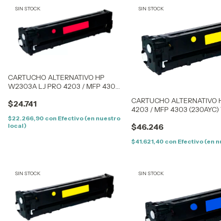
SIN STOCK
SIN STOCK
CARTUCHO ALTERNATIVO HP
W2303A LJ PRO 4203 / MFP 4303
(230AM) MAGENTA (1,8K) – SIN
CARTUCHO ALTERNATIVO 
$24.741
CHIP
4203 / MFP 4303 (230AYC) 
CON CHIP
$22.266,90
con
Efectivo (en nuestro
local)
$46.246
$41.621,40
con
Efectivo (en n
SIN STOCK
SIN STOCK