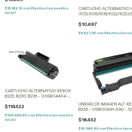
$15.182,10
con
Efectivo (en nuestro
CARTUCHO ALTERNATIVO H
local)
/1012/1015/1018/1022/1020
$10.697
$9.627,30
con
Efectivo (en nu
SIN STOCK
CARTUCHO ALTERNATIVO XEROX
B225, B230, B235 - 006R04404 -
3K CON CHIP
UNIDAD DE IMAGEN ALT XER
$118.522
B235 - 013R00691-690 - 1
$106.669,80
con
Efectivo (en nuestro
$18.432
local)
$16.588,80
con
Efectivo (en 