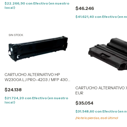
CHIP
$22.266,90
con
Efectivo (en nuestro
local)
$46.246
$41.621,40
con
Efectivo (en n
SIN STOCK
CARTUCHO ALTERNATIVO HP
W2300A LJ PRO-4203 / MFP 4303
(230AK) BLACK (2K) – SIN CHIP
CARTUCHO ALTERNATIVO X
$24.138
EUR
$21.724,20
con
Efectivo (en nuestro
local)
$35.054
$31.548,60
con
Efectivo (en n
¡No te lo pierdas, es el último!